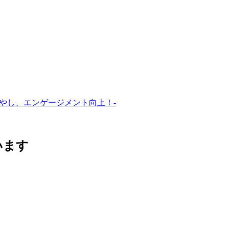
増やし、エンゲージメント向上！-
います