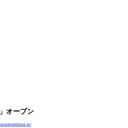
p」オープン
mototoshifumi.jp/