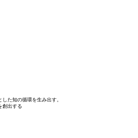
、
とした知の循環を生み出す。
を創出する