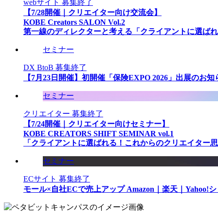
webサイト
募集終了
【7/28開催｜クリエイター向け交流会】
KOBE Creators SALON Vol.2
第一線のディレクターと考える「クライアントに選ばれ
セミナー
DX
BtoB
募集終了
【7月23日開催】初開催「保険EXPO 2026」出展のお知
セミナー
クリエイター
募集終了
【7/24開催｜クリエイター向けセミナー】
KOBE CREATORS SHIFT SEMINAR vol.1
「クライアントに選ばれる！これからのクリエイター思
セミナー
ECサイト
募集終了
モール×自社ECで売上アップ Amazon｜楽天｜Yahoo!