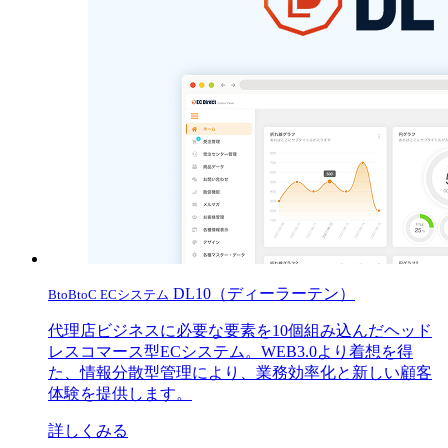
DL10（ディーラーテン）
BtoBtoC ECシステム
代理店ビジネスに必要な要素を10個組み込んだヘッド
レスコマース型ECシステム。WEB3.0より着想を得
た、情報分散型管理により、業務効率化と新しい顧客
体験を提供します。
詳しくみる