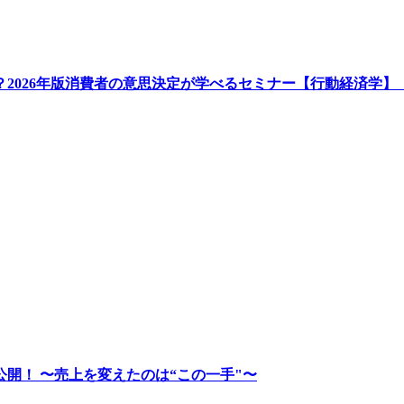
か？2026年版消費者の意思決定が学べるセミナー【行動経済学
公開！ 〜売上を変えたのは“この一手"〜