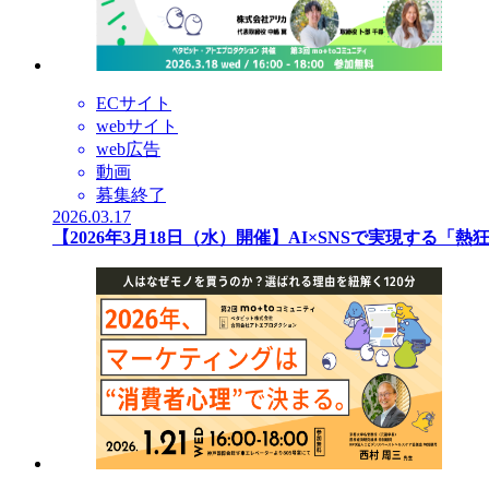
ECサイト
webサイト
web広告
動画
募集終了
2026.03.17
【2026年3月18日（水）開催】AI×SNSで実現する