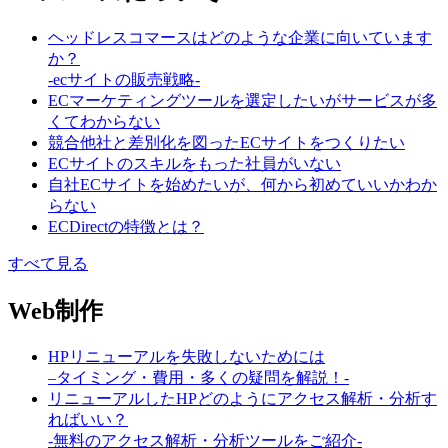
ヘッドレスコマースはどのような企業に向いています
か？
-ecサイトの販売戦略-
ECマーケティングツールを選定したいがサービスが多
くてわからない
競合他社と差別化を図ったECサイトをつくりたい
ECサイトのスキルをもった社員がいない
自社ECサイトを始めたいが、何から初めていいかわか
らない
ECDirectの特徴とは？
すべて見る
Web制作
HPリニューアルを失敗しないためには
–タイミング・費用・多くの疑問を解説！-
リニューアルしたHPどのようにアクセス解析・分析す
ればいい？
-無料のアクセス解析・分析ツールをご紹介-