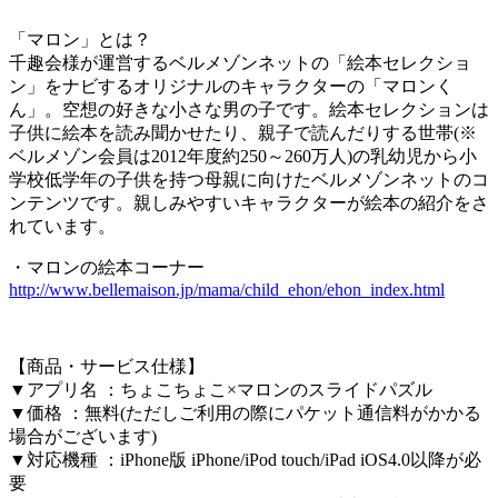
「マロン」とは？
千趣会様が運営するベルメゾンネットの「絵本セレクショ
ン」をナビするオリジナルのキャラクターの「マロンく
ん」。空想の好きな小さな男の子です。絵本セレクションは
子供に絵本を読み聞かせたり、親子で読んだりする世帯(※
ベルメゾン会員は2012年度約250～260万人)の乳幼児から小
学校低学年の子供を持つ母親に向けたベルメゾンネットのコ
ンテンツです。親しみやすいキャラクターが絵本の紹介をさ
れています。
・マロンの絵本コーナー
http://www.bellemaison.jp/mama/child_ehon/ehon_index.html
【商品・サービス仕様】
▼アプリ名 ：ちょこちょこ×マロンのスライドパズル
▼価格 ：無料(ただしご利用の際にパケット通信料がかかる
場合がございます)
▼対応機種 ：iPhone版 iPhone/iPod touch/iPad iOS4.0以降が必
要