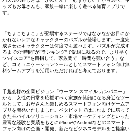
パズルの難しさは「かんたん」「むずかしい」から選べ、キ
ッズもお母さんも、家族一緒に楽しく遊べる知育アプリで
す。
「ちょこちょこ」が登場するステージではなかなかお目にか
かれないレアなキャラクターのパズルが登場します。一度完
成させたキャラクターは何度でも遊べます。パズルが完成す
るまでの“時間”が“ランキング”で記録に残るので、より早く
“ハイスコア”を目指して、家族間で「時間を競い合う」な
ど、コミュニケーションツールとしてスマートフォン向け無
料ゲームアプリを活用いただければと考えております。
千趣会様の企業ビジョン「ウーマン スマイル カンパニー」
から、女性の日常を応援すべく家族が笑顔になる身近なツー
ルとして、お母さんと楽しめるスマートフォン向けゲームア
プリを開発いたしました。ペタビットではこれまでに培って
きたモバイルソリューション・市場マーケティングといった
豊富な経験と実績をもとにiPhoneやAndroidなどのスマート
フォン向けの企画・開発、新たなビジネスモデルをご提案い