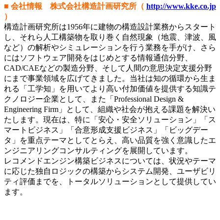
■ 会社情報 株式会社構造計画研究所（
http://www.kke.co.jp
）
構造計画研究所は1956年に建物の構造設計業務からスタート
し、それら人工構築物を取り巻く自然現象（地震、津波、風
など）の解析やシミュレーションを行う業務を手がけ、さら
にはソフトウェア開発をはじめとする情報通信分野、
CAD/CAEなどの製造分野、そして人間の意思決定支援分野
にまで事業領域を広げてきました。当社は知の循環から生ま
れる「工学知」を用いてより高い付加価値を提供する知識テ
クノロジー企業として、また「Professional Design &
Engineering Firm」として、組織や社会が抱える課題を解決い
たします。現在は、特に「安心・安全ソリューション」「ス
マートビジネス」「合意形成支援ビジネス」「ビッグデー
タ」を重点テーマとしてとらえ、高い品質を強く意識したエ
ンジニアリングコンサルティングを展開しています。
レコメンドエンジン構築ビジネスについては、状況やテーマ
に応じた独自ロジックの構築からシステム開発、ユーザビリ
ティ評価までを、トータルソリューションとして提供してい
ます。