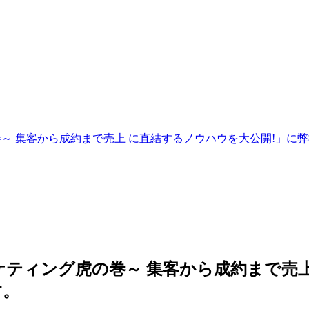
巻～ 集客から成約まで売上 に直結するノウハウを大公開!」
ケティング虎の巻～ 集客から成約まで売
す。