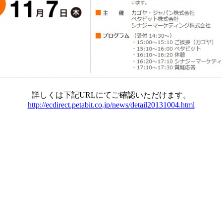
詳しくは下記URLにてご確認いただけます。
http://ecdirect.petabit.co.jp/news/detail20131004.html