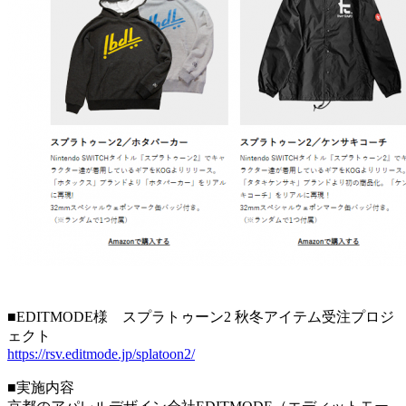
■EDITMODE様 スプラトゥーン2 秋冬アイテム受注プロジ
ェクト
https://rsv.editmode.jp/splatoon2/
■実施内容