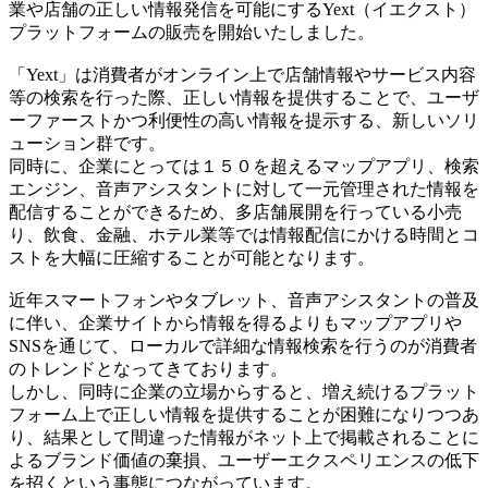
業や店舗の正しい情報発信を可能にするYext（イエクスト）
プラットフォームの販売を開始いたしました。
「Yext」は消費者がオンライン上で店舗情報やサービス内容
等の検索を行った際、正しい情報を提供することで、ユーザ
ーファーストかつ利便性の高い情報を提示する、新しいソリ
ューション群です。
同時に、企業にとっては１５０を超えるマップアプリ、検索
エンジン、音声アシスタントに対して一元管理された情報を
配信することができるため、多店舗展開を行っている小売
り、飲食、金融、ホテル業等では情報配信にかける時間とコ
ストを大幅に圧縮することが可能となります。
近年スマートフォンやタブレット、音声アシスタントの普及
に伴い、企業サイトから情報を得るよりもマップアプリや
SNSを通じて、ローカルで詳細な情報検索を行うのが消費者
のトレンドとなってきております。
しかし、同時に企業の立場からすると、増え続けるプラット
フォーム上で正しい情報を提供することが困難になりつつあ
り、結果として間違った情報がネット上で掲載されることに
よるブランド価値の棄損、ユーザーエクスペリエンスの低下
を招くという事態につながっています。