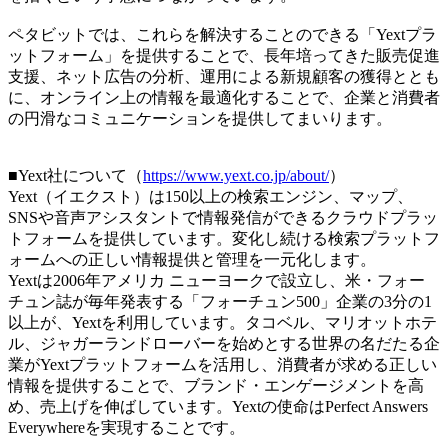
ペタビットでは、これらを解決することのできる「Yextプラ
ットフォーム」を提供することで、長年培ってきた販売促進
支援、ネット広告の分析、運用による新規顧客の獲得ととも
に、オンライン上の情報を最適化することで、企業と消費者
の円滑なコミュニケーションを提供してまいります。
■Yext社について（
https://www.yext.co.jp/about/
）
Yext（イエクスト）は150以上の検索エンジン、マップ、
SNSや音声アシスタントで情報発信ができるクラウドプラッ
トフォームを提供しています。変化し続ける検索プラットフ
ォームへの正しい情報提供と管理を一元化します。
Yextは2006年アメリカ ニューヨークで設立し、米・フォー
チュン誌が毎年発表する「フォーチュン500」企業の3分の1
以上が、Yextを利用しています。タコベル、マリオットホテ
ル、ジャガーランドローバーを始めとする世界の名だたる企
業がYextプラットフォームを活用し、消費者が求める正しい
情報を提供することで、ブランド・エンゲージメントを高
め、売上げを伸ばしています。Yextの使命はPerfect Answers
Everywhereを実現することです。