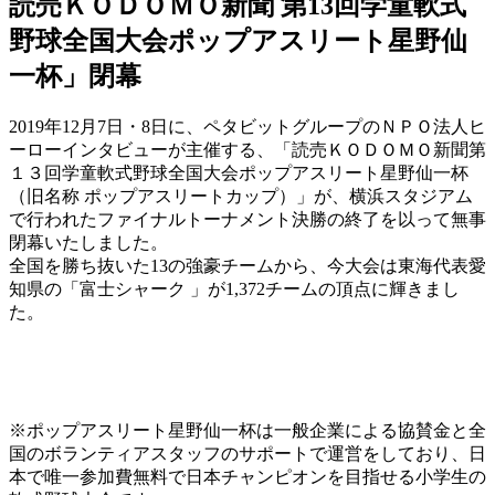
読売ＫＯＤＯＭＯ新聞 第13回学童軟式
野球全国大会ポップアスリート星野仙
一杯」閉幕
2019年12月7日・8日に、ペタビットグループのＮＰＯ法人ヒ
ーローインタビューが主催する、「読売ＫＯＤＯＭＯ新聞第
１３回学童軟式野球全国大会ポップアスリート星野仙一杯
（旧名称 ポップアスリートカップ）」が、横浜スタジアム
で行われたファイナルトーナメント決勝の終了を以って無事
閉幕いたしました。
全国を勝ち抜いた13の強豪チームから、今大会は東海代表愛
知県の「富士シャーク 」が1,372チームの頂点に輝きまし
た。
※ポップアスリート星野仙一杯は一般企業による協賛金と全
国のボランティアスタッフのサポートで運営をしており、日
本で唯一参加費無料で日本チャンピオンを目指せる小学生の