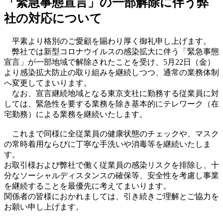
「緊急事態宣言」の一部解除に伴う弊
社の対応について
平素より格別のご愛顧を賜わり厚く御礼申し上げます。
弊社では新型コロナウイルスの感染拡大に伴う「緊急事態
宣言」が一部地域で解除されたことを受け、5月22日（金）
より感染拡大防止の取り組みを継続しつつ、通常の業務体制
へ変更してまいります。
なお、宣言継続地域となる東京支社に勤務する従業員に対
しては、緊急性を要する業務を除き基本的にテレワーク（在
宅勤務）による業務を継続いたします。
これまで同様に全従業員の健康状態のチェックや、マスク
の常時着用ならびに丁寧な手洗いや消毒等を継続いたしま
す。
お取引様および弊社で働く従業員の感染リスクを排除し、十
分なソーシャルディスタンスの確保等、安全性を考慮し事業
を継続することを最優先に考えてまいります。
関係者の皆様におかれましては、引き続きご理解とご協力を
お願い申し上げます。