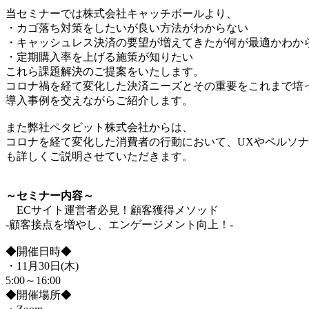
当セミナーでは株式会社キャッチボールより、
・カゴ落ち対策をしたいが良い方法がわからない
・キャッシュレス決済の要望が増えてきたが何が最適かわか
・定期購入率を上げる施策が知りたい
これら課題解決のご提案をいたします。
コロナ禍を経て変化した決済ニーズとその重要をこれまで培
導入事例を交えながらご紹介します。
また弊社ペタビット株式会社からは、
コロナを経て変化した消費者の行動において、UXやペルソナ
も詳しくご説明させていただきます。
～セミナー内容～
ECサイト運営者必見！顧客獲得メソッド
-顧客接点を増やし、エンゲージメント向上！-
◆開催日時◆
・11月30日(木)
5:00～16:00
◆開催場所◆