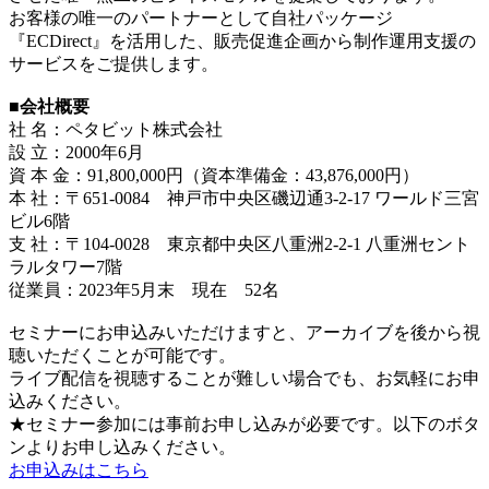
お客様の唯一のパートナーとして自社パッケージ
『ECDirect』を活用した、販売促進企画から制作運用支援の
サービスをご提供します。
■会社概要
社 名：ペタビット株式会社
設 立：2000年6月
資 本 金：91,800,000円（資本準備金：43,876,000円）
本 社：〒651-0084 神戸市中央区磯辺通3-2-17 ワールド三宮
ビル6階
支 社：〒104-0028 東京都中央区八重洲2-2-1 八重洲セント
ラルタワー7階
従業員：2023年5月末 現在 52名
セミナーにお申込みいただけますと、アーカイブを後から視
聴いただくことが可能です。
ライブ配信を視聴することが難しい場合でも、お気軽にお申
込みください。
★セミナー参加には事前お申し込みが必要です。以下のボタ
ンよりお申し込みください。
お申込みはこちら