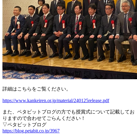
詳細はこちらをご覧ください。
https://www.kankeiren.or.jp/material/240125release.pdf
また、ペタビットブログの方でも授賞式について記載してお
りますので合わせてごらんください！
▽ペタビットブログ
https://blog.petabit.co.jp/3967