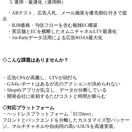
運用・最適化（運用例）
・ABテスト、広告入札、メール施策を優先順位付きで提
示
・B2B価格・与信フローを含む複雑EC構築
・実店舗とECを横断したオムニチャネルLTV最適化
・1st-Partyデータ活用による広告ROAS最大化
◇こんな課題はありませんか？
・広告CPAが高騰し、LTVが頭打ち
・GA4レポートはあるが次のアクションが決められない
・Shopifyアプリが乱立し、データが分断している
・開発会社に依頼するたびコストと時間が膨らむ
◇対応プラットフォーム
・ヘッドレスプラットフォーム「ECDirect」
フロントとバックエンドを分離したカスタマイズ型パッケー
ジ。マルチチャネルや自由同の高いUIUXを高速実装。