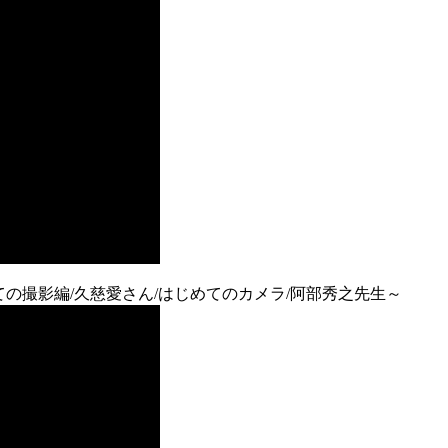
～はじめての撮影編/久慈愛さん/はじめてのカメラ/阿部秀之先生～