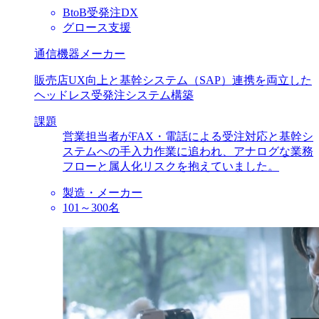
BtoB受発注DX
グロース支援
通信機器メーカー
販売店UX向上と基幹システム（SAP）連携を両立した
ヘッドレス受発注システム構築
課題
営業担当者がFAX・電話による受注対応と基幹シ
ステムへの手入力作業に追われ、アナログな業務
フローと属人化リスクを抱えていました。
製造・メーカー
101～300名