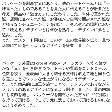
パッケージを刷新するにあたり、他のカードゲームとは「一
味違った」ものであることを見た人に伝えることが肝要だと
考え、商品の「魅せ方」にこだわりました。単体で置かれた
際、店頭に並べられた際、お客様がご自宅で開封された際な
ど様々なシチュエーションを想定し、それぞれの場所におい
て「映える」デザインとは何かを熟考し、デザインに落とし
込みました。
また、ポスターも同様に、このゲームの世界観を伝え、且つ
店頭にて目を引くようなデザインを提案しました。
パッケージ外蓋はForce of Willのイメージカラーである鮮や
かな「赤」を引き継ぎつつ、トーンや質感をコントロール。
色数を絞り、蓋表面に大きく載せる文様は敢えて地と同系色
を選ぶことでシックな仕上がりになるようデザインしまし
た。また効果的に加工を施すことで、シンプルでありながら
メリハリのあるデザインになるよう制作しました。蓋の内部
にも装飾を施し、パッケージを開封された方々に「特別感」
を持って頂ける、そして手元に残しておいて頂けるものにな
るよう努めました。