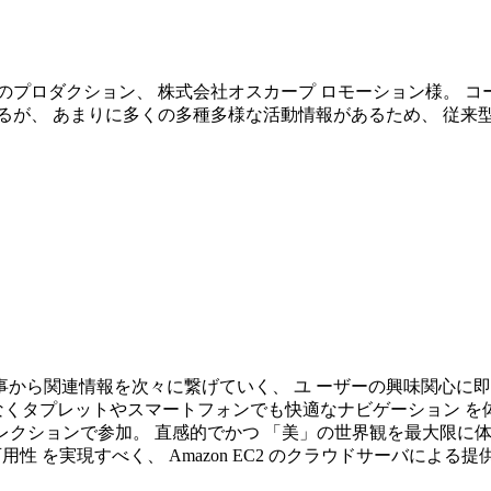
模のプロダクション、 株式会社オスカープ ロモーション様。 
るが、 あまりに多くの多種多様な活動情報があるため、 従来型
の記事から関連情報を次々に繋げていく、 ユ ーザーの興味関心
くタプレットやスマートフォンでも快適なナビゲーション を体感で
ートディレクションで参加。 直感的でかつ 「美」の世界観を最大限
性 を実現すべく、 Amazon EC2 のクラウドサーバによる