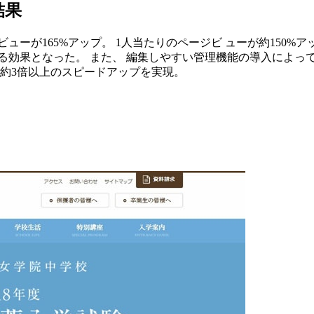
結果
ーが165%アップ。 1人当たりのページビ ューが約150%ア
効果となった。 また、 編集しやすい管理機能の導入によって 
り約3倍以上のスピードアップを実現。