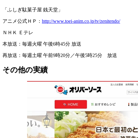
「ふしぎ駄菓子屋 銭天堂」
アニメ公式ＨＰ：
http://www.toei-anim.co.jp/tv/zenitendo/
ＮＨＫ Ｅテレ
本放送：毎週火曜 午後6時45分 放送
再放送：毎週土曜 午前9時20分／午後5時25分 放送
その他の実績