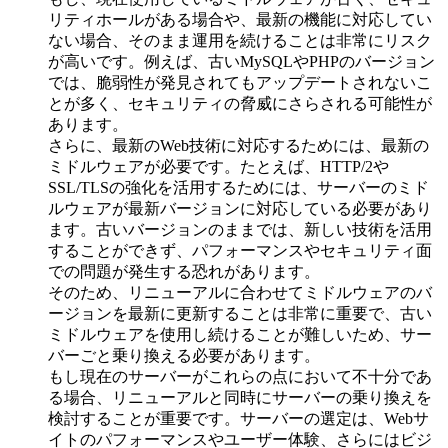
リティホールがある場合や、最新の機能に対応してい
ない場合、そのまま運用を続けることは非常にリスク
が高いです。例えば、古いMySQLやPHPのバージョン
では、脆弱性が発見されてもアップデートされないこ
とが多く、セキュリティの脅威にさらされる可能性が
あります。
さらに、最新のWeb技術に対応するためには、最新の
ミドルウェアが必要です。たとえば、HTTP/2や
SSL/TLSの強化を活用するためには、サーバーのミド
ルウェアが最新バージョンに対応している必要があり
ます。古いバージョンのままでは、新しい技術を活用
することができず、パフォーマンスやセキュリティ面
での問題が発生する恐れがあります。
そのため、リニューアルに合わせてミドルウェアのバ
ージョンを最新に更新することは非常に重要で、古い
ミドルウェアを使用し続けることが難しいため、サー
バーごと乗り換える必要があります。
もし現在のサーバーがこれらの点において不十分であ
る場合、リニューアルと同時にサーバーの乗り換えを
検討することが重要です。サーバーの選定は、Webサ
イトのパフォーマンスやユーザー体験、さらにはビジ