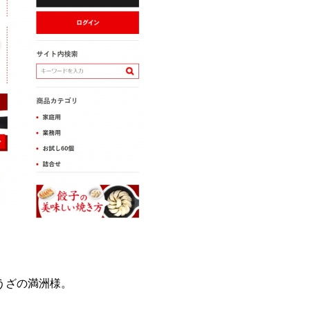
うざの満洲様。