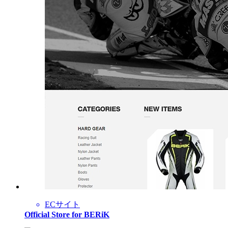
ECサイト
Official Store for BERiK