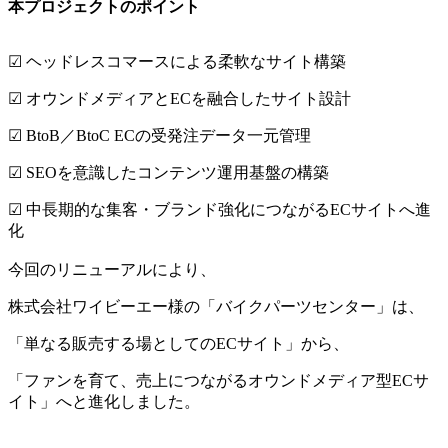
本プロジェクトのポイント
☑ ヘッドレスコマースによる柔軟なサイト構築
☑ オウンドメディアと
EC
を融合したサイト設計
☑
BtoB
／
BtoC EC
の受発注データ一元管理
☑
SEO
を意識したコンテンツ運用基盤の構築
☑ 中長期的な集客・ブランド強化につながる
EC
サイトへ進
化
今回のリニューアルにより、
株式会社ワイビーエー様の「バイクパーツセンター」は、
「単なる販売する場としての
EC
サイト」から、
「ファンを育て、売上につながるオウンドメディア型
EC
サ
イト」へと進化しました。